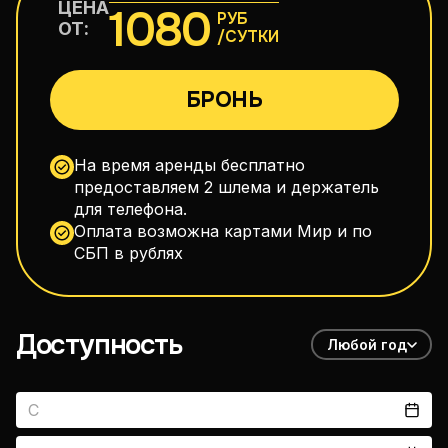
ЦЕНА
1080
РУБ
110–160 см³
ОТ:
/СУТКИ
Макси-скутеры
БРОНЬ
300–750 см³
На время аренды бесплатно
предоставляем 2 шлема и держатель
Дорожные мотоциклы
для телефона.
Оплата возможна картами Мир и по
150–400 см³
СБП в рублях
Эндуро
150–300 см³
Доступность
Любой год
vitals1979@gmail.com
+66 88 398 7300