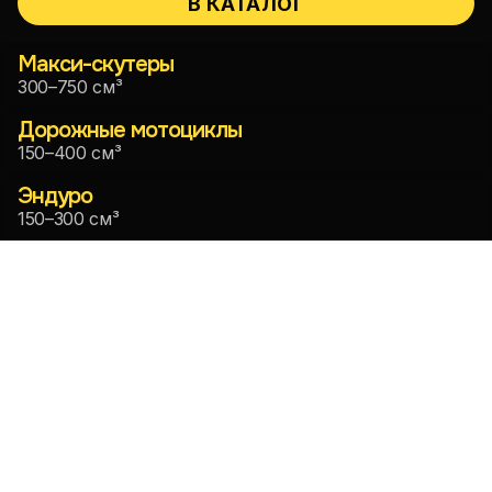
В КАТАЛОГ
Макси-скутеры
300–750 см³
Дорожные мотоциклы
150–400 см³
Эндуро
150–300 см³
Онлайн-бронирование · Без
посредников · Доставка по
острову
100+ мотоциклов
4.6
Ко Самуи