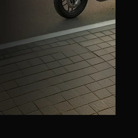
110–160 см³
Макси-скутеры
300–750 см³
Дорожные мотоциклы
150–400 см³
Эндуро
150–300 см³
vitals1979@gmail.com
+66 88 398 7300