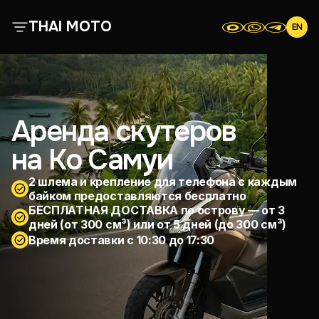
THAI MOTO
EN
О нас
Все байки
Аренда скутеров
на Ко Самуи
Отзывы
2 шлема и крепление для телефона с каждым
Контакты
байком предоставляются бесплатно
БЕСПЛАТНАЯ ДОСТАВКА по острову — от 3
дней (от 300 см³) или от 5 дней (до 300 см³)
Условия аренды
Время доставки с 10:30 до 17:30
Скутеры