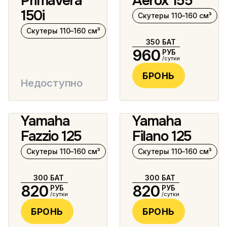
Primavera
Aerox 155
150i
Скутеры 110–160 см³
Скутеры 110–160 см³
350
БАТ
960
РУБ
/сутки
БРОНЬ
Недоступно
Yamaha
Yamaha
8 фото
9 фото
Fazzio 125
Filano 125
Скутеры 110–160 см³
Скутеры 110–160 см³
300
БАТ
300
БАТ
820
820
РУБ
РУБ
/сутки
/сутки
БРОНЬ
БРОНЬ