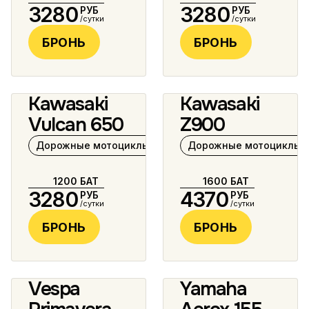
3280
3280
РУБ
РУБ
/сутки
/сутки
БРОНЬ
БРОНЬ
Kawasaki
Kawasaki
7 фото
Vulcan 650
Z900
Дорожные мотоциклы 500–1000 см³
Дорожные мотоциклы 5
1200
БАТ
1600
БАТ
3280
4370
РУБ
РУБ
/сутки
/сутки
БРОНЬ
БРОНЬ
Vespa
Yamaha
2 фото