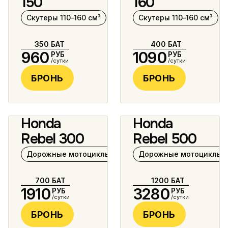
150
160
Скутеры 110–160 см³
Скутеры 110–160 см³
350
БАТ
400
БАТ
960
1090
РУБ
РУБ
/сутки
/сутки
БРОНЬ
БРОНЬ
Honda
Honda
7 фото
6 фото
Rebel 300
Rebel 500
Дорожные мотоциклы 125–400 см³
Дорожные мотоциклы 5
700
БАТ
1200
БАТ
1910
3280
РУБ
РУБ
/сутки
/сутки
БРОНЬ
БРОНЬ