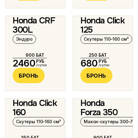
Honda CRF
Honda Click
12 фото
10 фото
300L
125
Эндуро
Скутеры 110–160 см³
900
БАТ
250
БАТ
2460
680
РУБ
РУБ
/сутки
/сутки
БРОНЬ
БРОНЬ
Honda Click
Honda
5 фото
5 фото
160
Forza 350
Скутеры 110–160 см³
Макси-скутеры 300–750
350
БАТ
900
БАТ