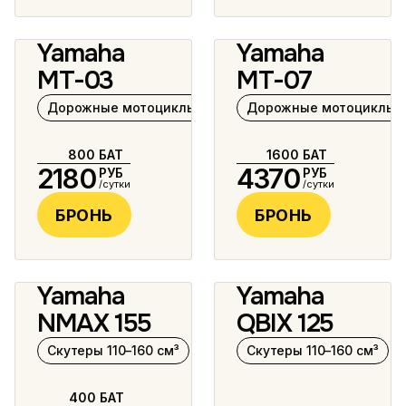
Yamaha
Yamaha
8 фото
6 фото
MT-03
MT-07
Дорожные мотоциклы 125–400 см³
Дорожные мотоциклы 5
800
БАТ
1600
БАТ
2180
4370
РУБ
РУБ
/сутки
/сутки
БРОНЬ
БРОНЬ
Yamaha
Yamaha
12 фото
NMAX 155
QBIX 125
Скутеры 110–160 см³
Скутеры 110–160 см³
400
БАТ