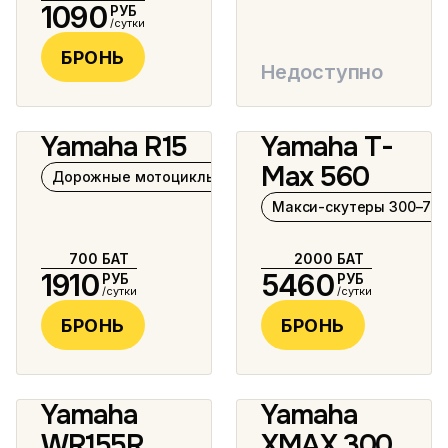
1090
РУБ
/сутки
БРОНЬ
Недоступно
Yamaha R15
Yamaha T-
7 фото
8 фото
Max 560
Дорожные мотоциклы 125–400 см³
Макси-скутеры 300–750
700
БАТ
2000
БАТ
1910
5460
РУБ
РУБ
/сутки
/сутки
БРОНЬ
БРОНЬ
Yamaha
Yamaha
2 фото
10 фото
WR155R
XMAX 300