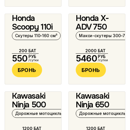
Honda
Honda X-
2 фото
6 фото
Scoopy 110i
ADV 750
Скутеры 110–160 см³
Макси-скутеры 300–750
200
БАТ
2000
БАТ
550
5460
РУБ
РУБ
/сутки
/сутки
БРОНЬ
БРОНЬ
Kawasaki
Kawasaki
4 фото
Ninja 500
Ninja 650
Дорожные мотоциклы 500–1000 см³
Дорожные мотоциклы 5
1200
БАТ
1200
БАТ