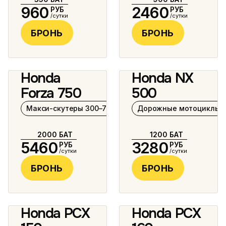
960
2460
РУБ
РУБ
/сутки
/сутки
БРОНЬ
БРОНЬ
Honda
Honda NX
8 фото
7 фото
Forza 750
500
Макси-скутеры 300–750 см³
Дорожные мотоциклы 5
2000
БАТ
1200
БАТ
5460
3280
РУБ
РУБ
/сутки
/сутки
БРОНЬ
БРОНЬ
Honda PCX
Honda PCX
6 фото