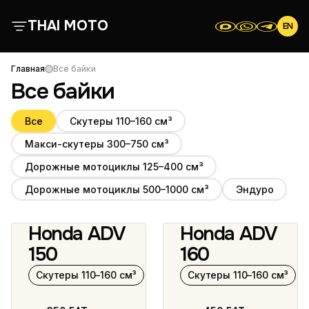
THAI MOTO
EN
О нас
Главная
Все байки
Все байки
Все байки
Все
Скутеры 110–160 см³
Макси-скутеры 300–750 см³
Отзывы
Дорожные мотоциклы 125–400 см³
Контакты
Дорожные мотоциклы 500–1000 см³
Эндуро
Honda ADV
Honda ADV
Условия аренды
2 фото
5 фото
150
160
Скутеры 110–160 см³
Скутеры 110–160 см³
Скутеры