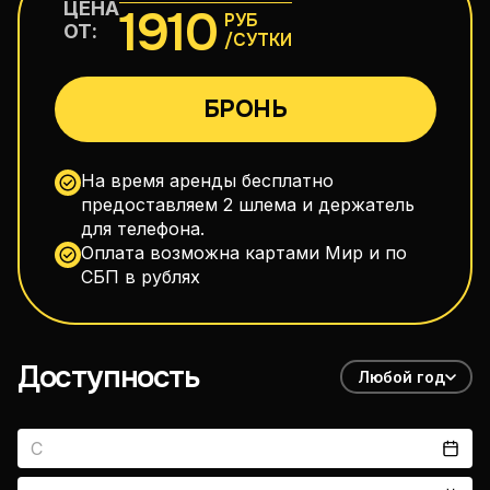
ЦЕНА
1910
РУБ
110–160 см³
ОТ:
/СУТКИ
Макси-скутеры
БРОНЬ
300–750 см³
На время аренды бесплатно
предоставляем 2 шлема и держатель
Дорожные мотоциклы
для телефона.
Оплата возможна картами Мир и по
150–400 см³
СБП в рублях
Эндуро
150–300 см³
Доступность
Любой год
vitals1979@gmail.com
+66 88 398 7300