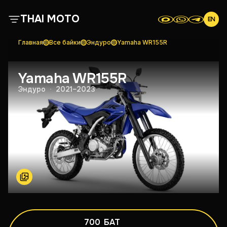
THAI MOTO
EN
Главная
Все байки
Эндуро
Yamaha WR155R
О нас
Yamaha WR155R
Все байки
Эндуро
·
2021–2023
Отзывы
Контакты
Условия аренды
Скутеры
700
БАТ